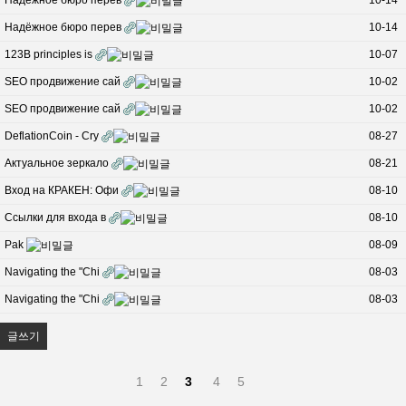
Надёжное бюро перев
10-14
Надёжное бюро перев
10-14
123B principles is
10-07
SEO продвижение сай
10-02
SEO продвижение сай
10-02
DeflationCoin - Cry
08-27
Актуальное зеркало
08-21
Вход на КРАКЕН: Офи
08-10
Ссылки для входа в
08-10
Раk
08-09
Navigating the "Chi
08-03
Navigating the "Chi
08-03
글쓰기
1
2
3
4
5