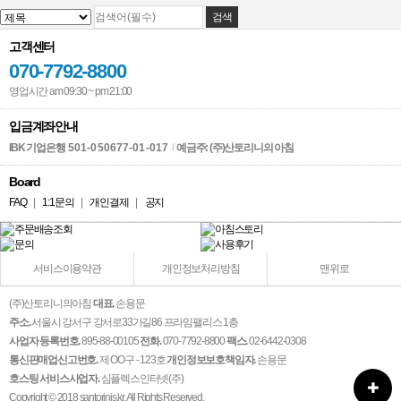
고객센터
070-7792-8800
영업시간 am 09:30 ~ pm 21:00
입금계좌안내
IBK 기업은행
501-050677-01-017
/
예금주: (주)산토리니의 아침
Board
FAQ
|
1:1문의
|
개인결제
|
공지
서비스이용약관
개인정보처리방침
맨위로
(주)산토리니의아침
대표.
손용문
주소.
서울시 강서구 강서로33가길86 프라임팰리스 1층
사업자 등록번호.
895-88-00105
전화.
070-7792-8800
팩스.
02-6442-0308
통신판매업신고번호.
제 OO구 - 123호
개인정보보호책임자.
손용문
호스팅 서비스사업자.
심플렉스인터넷(주)
Copyright © 2018 santorinis.kr. All Rights Reserved.